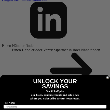
Einen Händler finden
Einen Händler oder Vertriebspartner in Ihrer Nähe finden.
UNLOCK YOUR
SAVINGS
Händlersuche
Get $15 off plus
our blogs, announcements and sale news
Watt is los?
when you subscribe to our newsletter.
Abonnieren Sie unseren Newsletter, um aktuelle
First Name
Informationen über Produkte, exklusive Werbegeschenke und
mehr zu erhalten.