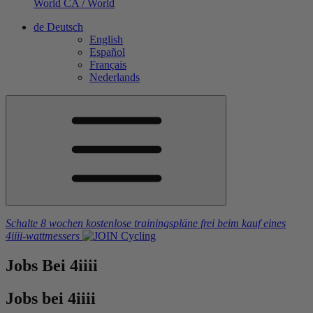
World
CA / World
de
Deutsch
English
Español
Français
Nederlands
Schalte 8 wochen kostenlose trainingspläne frei
beim kauf eines
4iiii
-wattmessers
Jobs
Bei 4
iiii
Jobs bei 4
iiii