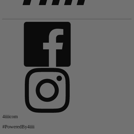
4iiiicom
#PoweredBy4iiii