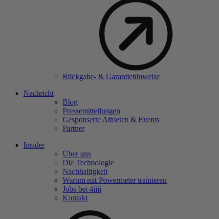
Rückgabe- & Garantiehinweise
Nachricht
Blog
Pressemitteilungen
Gesponserte Athleten & Events
Partner
Insider
Über uns
Die Technologie
Nachhaltigkeit
Warum mit Powermeter trainieren
Jobs bei 4
iiii
Kontakt