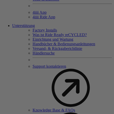
4
iiii
App
4
iiii
Ride App
Unterstützung
Factory Installs
Was ist Ride Ready reCYCLED?
Einrichtung und Wartung
Handbücher & Bedienungsanleitungen
Versand- & Rückgaberichtlinie
Händlersuche
Support kontaktieren
Knowledge Base & FAQs