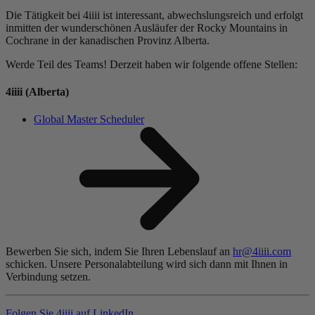
Die Tätigkeit bei 4iiii ist interessant, abwechslungsreich und erfolgt
inmitten der wunderschönen Ausläufer der Rocky Mountains in
Cochrane in der kanadischen Provinz Alberta.
Werde Teil des Teams! Derzeit haben wir folgende offene Stellen:
4
iiii
(Alberta)
Global Master Scheduler
Bewerben Sie sich, indem Sie Ihren Lebenslauf an
hr@4iiii.com
schicken. Unsere Personalabteilung wird sich dann mit Ihnen in
Verbindung setzen.
Folgen Sie 4
iiii
auf LinkedIn