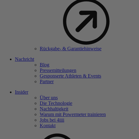
Rückgabe- & Garantiehinweise
Nachricht
Blog
Pressemitteilungen
Gesponserte Athleten & Events
Partner
Insider
Über uns
Die Technologie
Nachhaltigkeit
Warum mit Powermeter trainieren
Jobs bei 4
iiii
Kontakt