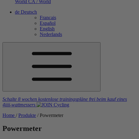
World
CA / World
de
Deutsch
Français
Español
English
Nederlands
Schalte 8 wochen kostenlose trainingspläne frei
beim kauf eines
4iiii
-wattmessers
Home
/
Produkte
/
Powermeter
Powermeter