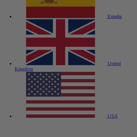
España
United
Kingdom
USA