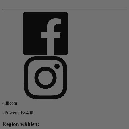
4iiiicom
#PoweredBy4iiii
Region wählen: