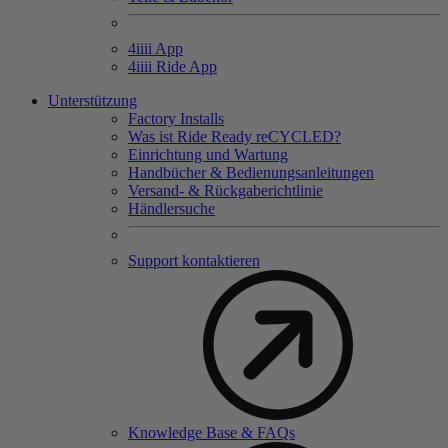
4
iiii
App
4
iiii
Ride App
Unterstützung
Factory Installs
Was ist Ride Ready reCYCLED?
Einrichtung und Wartung
Handbücher & Bedienungsanleitungen
Versand- & Rückgaberichtlinie
Händlersuche
Support kontaktieren
Knowledge Base & FAQs