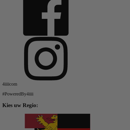
4iiiicom
#PoweredBy4iiii
Kies uw Regio: