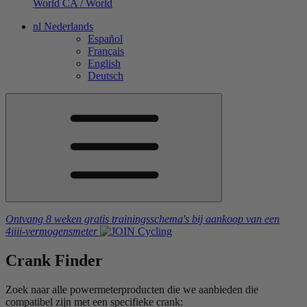
World
CA / World
nl
Nederlands
Español
Français
English
Deutsch
Ontvang 8 weken gratis trainingsschema's
bij aankoop van een
4iiii
-vermogensmeter
Crank Finder
Zoek naar alle powermeterproducten die we aanbieden die
compatibel zijn met een specifieke crank: