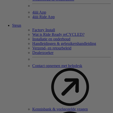
4
iiii
App
4
iiii
Ride App
Steun
Factory Install
Wat is Ride Ready reCYCLED?
Installatie en onderhoud
Handleidingen & gebruikershandleiding
Verzend- en retourbeleid
Dealerzoeker
Contact opnemen met helpdesk
Kennisbank & veelgestelde vragen