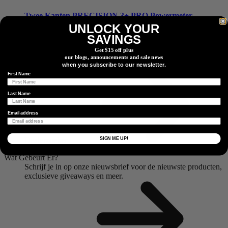
Twee Kanten
PRECISION 3+ PRO Powermeter
UNLOCK YOUR
Klaar om te Rijden
SAVINGS
Get $15 off plus
Vind Een Dealer
our blogs, announcements and sale news
Zoek een dealer of retailpartner bij u in de buurt.
when you subscribe to our newsletter.
First Name
Last Name
Email address
SIGN ME UP!
Dealerzoeker
Wat Gebeurt Er?
Schrijf je in op onze nieuwsbrief voor de nieuwste producten,
exclusieve giveaways en meer.