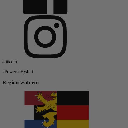
4iiiicom
#PoweredBy4iiii
Region wählen: