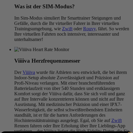
Was ist der SIM-Modus?
Im Sim-Modus simuliert Ihr Smarttrainer Steigungen und
Gefälle, durch die Ihr virtueller Fahrer in Ihrer virtuellen
Trainingsumgebung, wie
Zwift
oder
Rouvy
, fährt. So werden
Ihre virtuellen Fahrten noch intensiver, interessanter und
unterhaltsamer!
V
iiiiva
Herzfrequenzmesser
Der
Viiiiva
wurde für Athleten neu entwickelt, die bei ihrem
Indoor-Setup absolute Zuverlässigkeit und Präzision auf
Profi-Niveau verlangen. Mit einer branchenführenden
Batterielaufzeit von über 540 Stunden und erstklassigem
Komfort sorgt der Viiiiva dafür, dass Sie sich voll und ganz
auf Ihre Intervalle konzentrieren können und nicht auf Ihre
Ausrüstung. Mit medizinischer Präzision und einer IPX7-
Wasserfestigkeit, die selbst schweißtreibendsten Einheiten
standhält, ist er für die harten Anforderungen des
Hochintensitätstrainings ausgelegt. Egal, ob Sie auf
Zwift
Rennen fahren oder Ihre Erholung über Ihre Lieblings-App
verfolgen – der Viiiiva liefert die High-Fidelity-Daten, die Sie