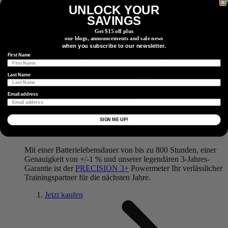
benötigen, um Ihre Spitzenleistung zu erreichen.
UNLOCK YOUR
SAVINGS
Jetzt kaufen
Get $15 off plus
our blogs, announcements and sale news
when you subscribe to our newsletter.
First Name
Last Name
Email address
SIGN ME UP!
PRECISION 3+ Powermeter
Mit einer Batterielebensdauer von bis zu 800 Stunden, einer
Genauigkeit von +/-1 % und unserer legendären 3-Jahres-
Garantie ist der
PRECISION 3+
Powermeter Ihr verlässlicher
Trainingspartner für die nächsten Jahre.
Jetzt kaufen