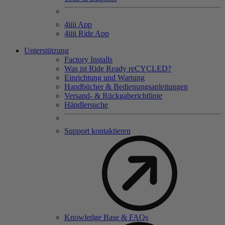
4
iiii
App
4
iiii
Ride App
Unterstützung
Factory Installs
Was ist Ride Ready reCYCLED?
Einrichtung und Wartung
Handbücher & Bedienungsanleitungen
Versand- & Rückgaberichtlinie
Händlersuche
Support kontaktieren
Knowledge Base & FAQs