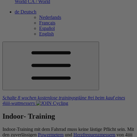
World
CA / World
de
Deutsch
Nederlands
Français
Español
English
Schalte 8 wochen kostenlose trainingspläne frei
beim kauf eines
4iiii
-wattmessers
Indoor-
Training
Indoor-Training mit dem Fahrrad muss keine lästige Pflicht sein. Mit
den zuverlässigen
Powermetern
und
Herzfrequenzmessern
von 4iiii