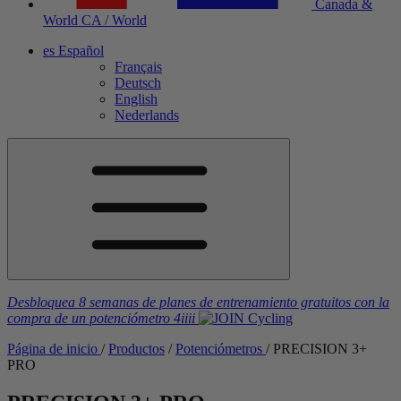
Canada &
World
CA / World
es
Español
Français
Deutsch
English
Nederlands
Desbloquea 8 semanas de planes de entrenamiento gratuitos
con la
compra de un potenciómetro
4iiii
Página de inicio
/
Productos
/
Potenciómetros
/
PRECISION 3+
PRO