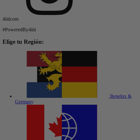
4iiiicom
#PoweredBy4iiii
Elige tu Región:
Benelux &
Germany