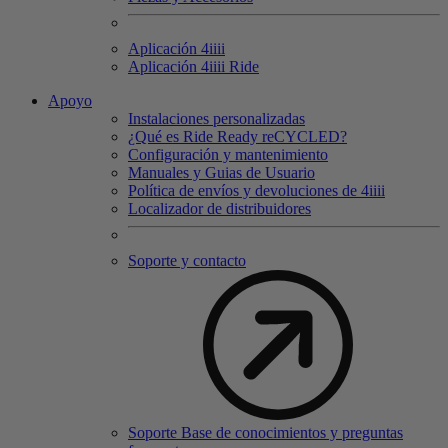
Aplicación 4
iiii
Aplicación 4
iiii
Ride
Apoyo
Instalaciones personalizadas
¿Qué es Ride Ready reCYCLED?
Configuración y mantenimiento
Manuales y Guias de Usuario
Política de envíos y devoluciones de 4iiii
Localizador de distribuidores
Soporte y contacto
Soporte Base de conocimientos y preguntas