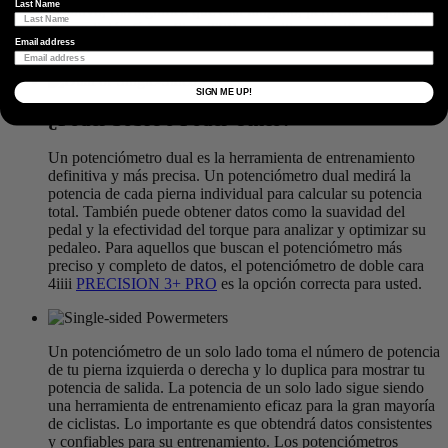
Last Name
negativo, eso significa que está fatigado, pero está mejorando
su condición física. Si su TSB es positivo, significa que está
Email address
fresco.
SIGN ME UP!
¿Poder Sobre o Poder Único?
Un potenciómetro dual es la herramienta de entrenamiento
definitiva y más precisa. Un potenciómetro dual medirá la
potencia de cada pierna individual para calcular su potencia
total. También puede obtener datos como la suavidad del
pedal y la efectividad del torque para analizar y optimizar su
pedaleo. Para aquellos que buscan el potenciómetro más
preciso y completo de datos, el potenciómetro de doble cara
4iiii
PRECISION 3+ PRO
es la opción correcta para usted.
Un potenciómetro de un solo lado toma el número de potencia
de tu pierna izquierda o derecha y lo duplica para mostrar tu
potencia de salida. La potencia de un solo lado sigue siendo
una herramienta de entrenamiento eficaz para la gran mayoría
de ciclistas. Lo importante es que obtendrá datos consistentes
y confiables para su entrenamiento. Los potenciómetros