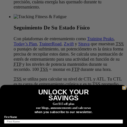
precisión, cuánta energía has quemado durante tu
entrenamiento.
Seguimiento De Su Estado Físico
Con plataformas de entrenamiento como
Training Peaks
,
Today’s Plan
,
TrainerRoad
,
Zwift
y
Strava
que muestran
TSS
o puntajes de sufrimiento, un potenciómetro es la única forma
precisa de recopilar estos datos. Se calcula una puntuación de
estrés de entrenamiento para una actividad en función de su
FTP
y los niveles de potencia mantenidos durante su
recorrido. 100
TSS
= montar en
FTP
durante una hora.
TSS
se utiliza para calcular su nivel de CTL y ATL. Tu CTL
es tu carga de entrenamiento crónica y es tu
TSS
promedio
durante los últimos 45 días. Su CTL también se conoce como
UNLOCK YOUR
su estado físico. Tu ATL es tu carga de entrenamiento aguda y
SAVINGS
es tu
TSS
promedio durante 7 días. Esto también se conoce
Get $15 off plus
como su nivel de fatiga y se puede usar para evaluar la carga
our blogs, announcements and sale news
de entrenamiento durante 1 semana de entrenamiento. Puede
when you subscribe to our newsletter.
restar su CTL de su ATL para obtener su TSB (equilibrio de
First Name
estrés de entrenamiento). Tu balance de estrés de
entrenamiento representa tu frescura o fatiga. Si su TSB es