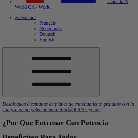
Canada &
World
CA / World
es
Español
Français
Nederlands
Deutsch
English
Desbloquea 8 semanas de planes de entrenamiento gratuitos
con la
compra de un potenciómetro
4iiii
¿Por Que Entrenar
Con Potencia
Beneficioso Para Todos