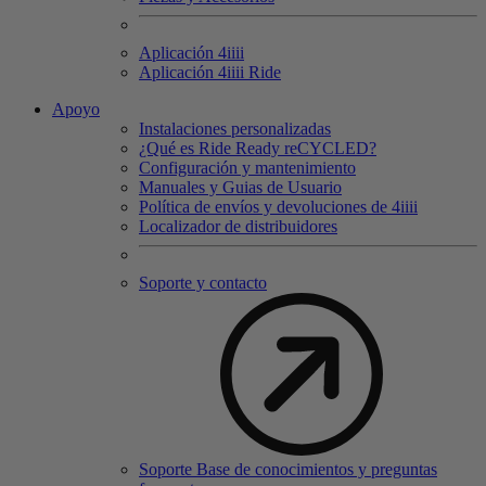
Aplicación 4
iiii
Aplicación 4
iiii
Ride
Apoyo
Instalaciones personalizadas
¿Qué es Ride Ready reCYCLED?
Configuración y mantenimiento
Manuales y Guias de Usuario
Política de envíos y devoluciones de 4iiii
Localizador de distribuidores
Soporte y contacto
Soporte Base de conocimientos y preguntas