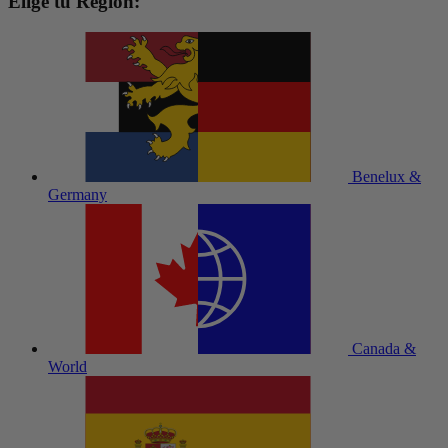
Elige tu Región:
Benelux &
Germany
Canada &
World