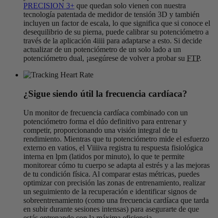
PRECISION 3+
que quedan solo vienen con nuestra
tecnología patentada de medidor de tensión 3D y también
incluyen un factor de escala, lo que significa que si conoce el
desequilibrio de su pierna, puede calibrar su potenciómetro a
través de la aplicación 4iiii para adaptarse a esto. Si decide
actualizar de un potenciómetro de un solo lado a un
potenciómetro dual, ¡asegúrese de volver a probar su
FTP
.
¿Sigue siendo útil la frecuencia cardíaca?
Un monitor de frecuencia cardíaca combinado con un
potenciómetro forma el dúo definitivo para entrenar y
competir, proporcionando una visión integral de tu
rendimiento. Mientras que tu potenciómetro mide el esfuerzo
externo en vatios, el Viiiiva registra tu respuesta fisiológica
interna en lpm (latidos por minuto), lo que te permite
monitorear cómo tu cuerpo se adapta al estrés y a las mejoras
de tu condición física. Al comparar estas métricas, puedes
optimizar con precisión las zonas de entrenamiento, realizar
un seguimiento de la recuperación e identificar signos de
sobreentrenamiento (como una frecuencia cardíaca que tarda
en subir durante sesiones intensas) para asegurarte de que
estás entrenando con la máxima eficiencia.