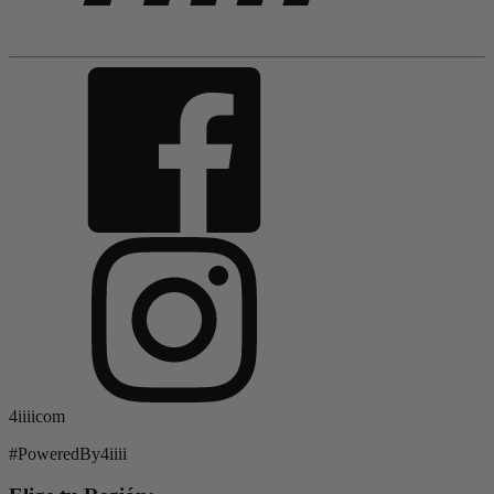
4iiiicom
#PoweredBy4iiii