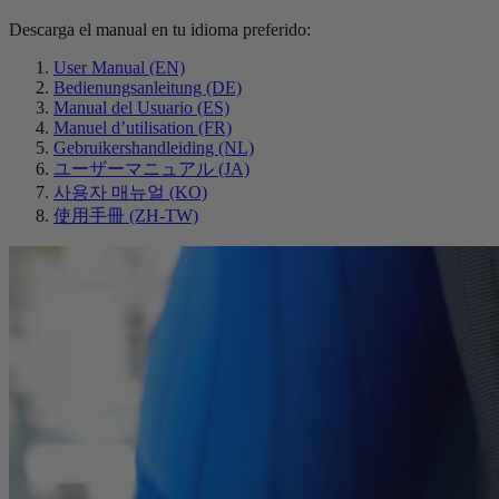
Descarga el manual en tu idioma preferido:
User Manual (EN)
Bedienungsanleitung (DE)
Manual del Usuario (ES)
Manuel d’utilisation (FR)
Gebruikershandleiding (NL)
ユーザーマニュアル (JA)
사용자 매뉴얼 (KO)
使用手冊 (ZH-TW)