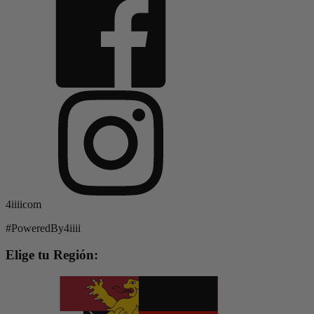
4iiiicom
#PoweredBy4iiii
Elige tu Región: