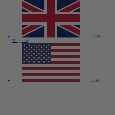
United
Kingdom
USA