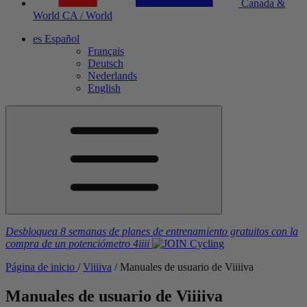
Canada &
World
CA / World
es
Español
Français
Deutsch
Nederlands
English
Desbloquea 8 semanas de planes de entrenamiento gratuitos
con la
compra de un potenciómetro
4iiii
Página de inicio
/
V
iiiiva
/
Manuales de usuario de V
iiiiva
Manuales de usuario de V
iiiiva