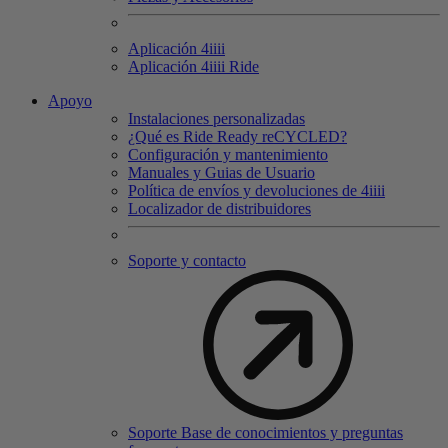
Aplicación 4
iiii
Aplicación 4
iiii
Ride
Apoyo
Instalaciones personalizadas
¿Qué es Ride Ready reCYCLED?
Configuración y mantenimiento
Manuales y Guias de Usuario
Política de envíos y devoluciones de 4iiii
Localizador de distribuidores
Soporte y contacto
Soporte Base de conocimientos y preguntas